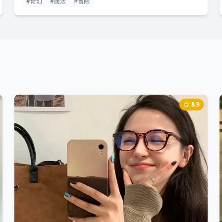
#
奇幻
#
魔法
#
冒险
8.9