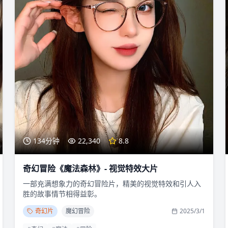
134分钟
22,340
8.8
奇幻冒险《魔法森林》- 视觉特效大片
一部充满想象力的奇幻冒险片，精美的视觉特效和引人入
胜的故事情节相得益彰。
奇幻片
魔幻冒险
2025/3/1