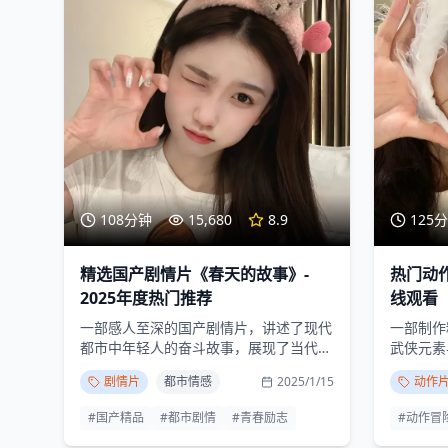
108分钟
15,680
8.9
125
精选国产剧情片《春天的故事》-
热门动
2025年度热门推荐
线观看
一部感人至深的国产剧情片，讲述了现代
一部制作
都市中年轻人的奋斗故事，展现了当代中
武侠元素
国的社会变迁和人情冷暖。
觉盛宴。
剧情片
都市情感
2025/1/15
动作
#
国产精品
#
都市剧情
#
青春励志
#
动作冒