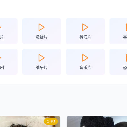
片
悬疑片
科幻片
喜
剧
战争片
音乐片
恐
9.1