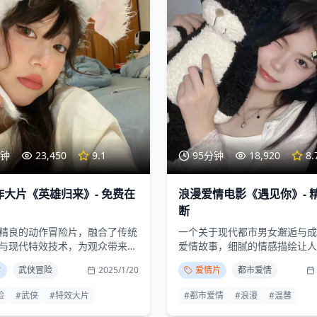
分钟
23,450
9.1
95分钟
18,920
8.
作大片《英雄归来》- 免费在
浪漫爱情电影《遇见你》- 
断
精良的动作冒险片，融合了传统
一个关于现代都市男女邂逅与成
与现代特效技术，为观众带来视
爱情故事，细腻的情感描绘让人
片
武侠冒险
2025/1/20
爱情片
都市爱情
险
#
武侠
#
特效大片
#
都市爱情
#
浪漫
#
温馨