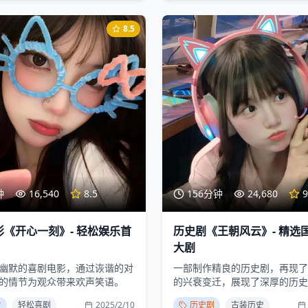
8.5
钟
16,540
8.5
156分钟
24,680
9
影《开心一刻》- 轻松娱乐首
历史剧《王朝风云》- 精选
大剧
幽默的喜剧电影，通过诙谐的对
一部制作精良的历史剧，再现了
的情节为观众带来欢声笑语。
的兴衰变迁，展现了深厚的历史
蕴。
片
轻松喜剧
2025/2/10
历史剧
古装历史