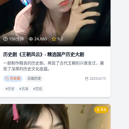
156分钟
24,680
9.2
历史剧《王朝风云》- 精选国产历史大剧
一部制作精良的历史剧，再现了古代王朝的兴衰变迁，展
现了深厚的历史文化底蕴。
历史剧
古装历史
2025/2/15
#
历史
#
古装
#
宫廷
9.3